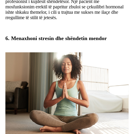
profesionist i kujdesit shëndetësor. Një pacient me
mosfunksionim erektil të papritur zbuloi se çekuilibri hormonal
ishte shkaku themelor, i cili u trajtua me sukses me ilaçe dhe
rregullime të stilit të jetesës.
6. Menaxhoni stresin dhe shëndetin mendor