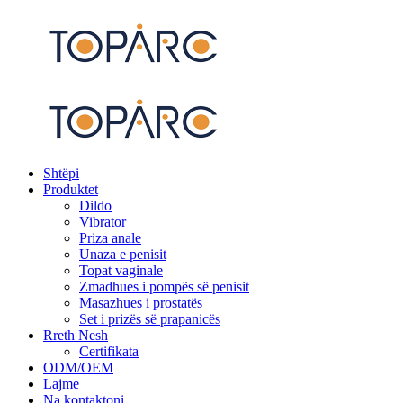
Shtëpi
Produktet
Dildo
Vibrator
Priza anale
Unaza e penisit
Topat vaginale
Zmadhues i pompës së penisit
Masazhues i prostatës
Set i prizës së prapanicës
Rreth Nesh
Certifikata
ODM/OEM
Lajme
Na kontaktoni