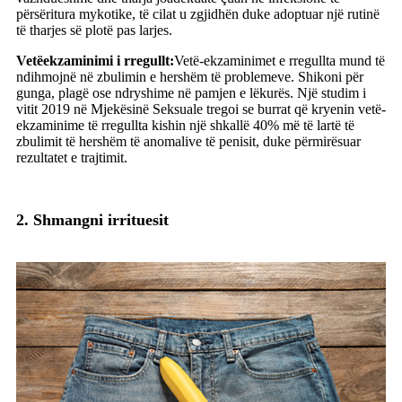
përsëritura mykotike, të cilat u zgjidhën duke adoptuar një rutinë
të tharjes së plotë pas larjes.
Vetëekzaminimi i rregullt:
Vetë-ekzaminimet e rregullta mund të
ndihmojnë në zbulimin e hershëm të problemeve. Shikoni për
gunga, plagë ose ndryshime në pamjen e lëkurës. Një studim i
vitit 2019 në Mjekësinë Seksuale tregoi se burrat që kryenin vetë-
ekzaminime të rregullta kishin një shkallë 40% më të lartë të
zbulimit të hershëm të anomalive të penisit, duke përmirësuar
rezultatet e trajtimit.
2. Shmangni irrituesit