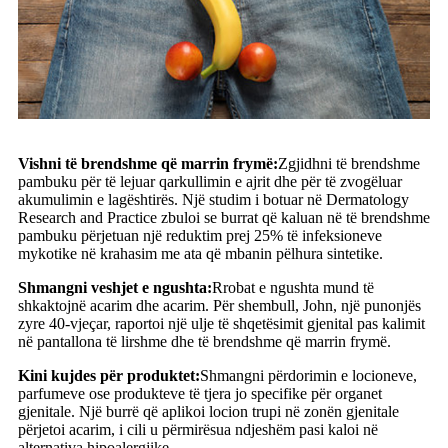
Vishni të brendshme që marrin frymë:
Zgjidhni të brendshme
pambuku për të lejuar qarkullimin e ajrit dhe për të zvogëluar
akumulimin e lagështirës. Një studim i botuar në Dermatology
Research and Practice zbuloi se burrat që kaluan në të brendshme
pambuku përjetuan një reduktim prej 25% të infeksioneve
mykotike në krahasim me ata që mbanin pëlhura sintetike.
Shmangni veshjet e ngushta:
Rrobat e ngushta mund të
shkaktojnë acarim dhe acarim. Për shembull, John, një punonjës
zyre 40-vjeçar, raportoi një ulje të shqetësimit gjenital pas kalimit
në pantallona të lirshme dhe të brendshme që marrin frymë.
Kini kujdes për produktet:
Shmangni përdorimin e locioneve,
parfumeve ose produkteve të tjera jo specifike për organet
gjenitale. Një burrë që aplikoi locion trupi në zonën gjenitale
përjetoi acarim, i cili u përmirësua ndjeshëm pasi kaloi në
alternativa hipoalergjike.