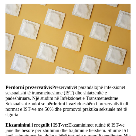
Përdorni prezervativë:
Prezervativët parandalojnë infeksionet
seksualisht të transmetueshme (IST) dhe shtatzënitë e
padëshiruara. Një studim në Infeksionet e Transmetueshme
Seksualisht zbuloi se përdorimi i vazhdueshëm i prezervativit uli
normat e IST-ve me 50% dhe promovoi praktika seksuale më të
sigurta.
Ekzaminimi i rregullt i IST-ve:
Ekzaminimet rutinë të IST-ve
janë thelbësore për zbulimin dhe trajtimin e hershëm. Shumë IST
janë asimptomatike, duke e bërë testimin e rregullt vendimtar. Një