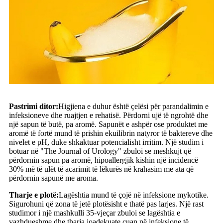
Pastrimi ditor:
Higjiena e duhur është çelësi për parandalimin e
infeksioneve dhe ruajtjen e rehatisë. Përdorni ujë të ngrohtë dhe
një sapun të butë, pa aromë. Sapunët e ashpër ose produktet me
aromë të fortë mund të prishin ekuilibrin natyror të baktereve dhe
nivelet e pH, duke shkaktuar potencialisht irritim. Një studim i
botuar në "The Journal of Urology" zbuloi se meshkujt që
përdornin sapun pa aromë, hipoallergjik kishin një incidencë
30% më të ulët të acarimit të lëkurës në krahasim me ata që
përdornin sapunë me aroma.
Tharje e plotë:
Lagështia mund të çojë në infeksione mykotike.
Sigurohuni që zona të jetë plotësisht e thatë pas larjes. Një rast
studimor i një mashkulli 35-vjeçar zbuloi se lagështia e
vazhdueshme dhe tharja joadekuate çuan në infeksione të