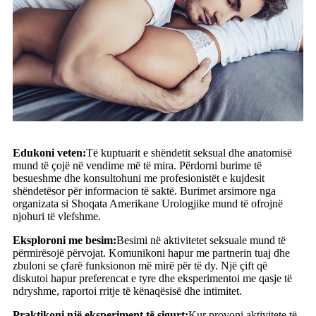
Edukoni veten:
Të kuptuarit e shëndetit seksual dhe anatomisë
mund të çojë në vendime më të mira. Përdorni burime të
besueshme dhe konsultohuni me profesionistët e kujdesit
shëndetësor për informacion të saktë. Burimet arsimore nga
organizata si Shoqata Amerikane Urologjike mund të ofrojnë
njohuri të vlefshme.
Eksploroni me besim:
Besimi në aktivitetet seksuale mund të
përmirësojë përvojat. Komunikoni hapur me partnerin tuaj dhe
zbuloni se çfarë funksionon më mirë për të dy. Një çift që
diskutoi hapur preferencat e tyre dhe eksperimentoi me qasje të
ndryshme, raportoi rritje të kënaqësisë dhe intimitet.
Praktikoni një eksperiment të sigurt:
Kur provoni aktivitete të