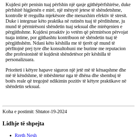
Kujdesi për penisin tuaj përfshin një qasje gjithëpërfshirëse, duke
përfshirë higjienën e mirë, një mënyrë jetese të shëndetshme,
kontrolle të rregullta mjekësore dhe menaxhim efektiv të stresit.
Duke i integruar këto praktika në rutinën tuaj të përditshme, ju
mund të përmirësoni shëndetin tuaj seksual dhe mirëqenien e
përgjithshme. Kujdesi proaktiv jo vetëm që përmirëson përvojat
tuaja intime, por gjithashtu kontribuon në shëndetin tuaj të
përgjithshëm. Ndani këto këshilla me të tjerët që mund të
përfitojnë prej tyre dhe konsultohuni me burime me reputacion
dhe profesionistë të kujdesit shëndetësor për këshilla të
personalizuara.
Prioriteti i këtyre hapave siguron një jetë më të kënaqshme dhe
më të këndshme, të mbështetur nga të dhëna dhe shembuj të
botës reale që tregojnë ndikimin pozitiv të këtyre praktikave në
shëndetin seksual.
Koha e postimit: Shtator-19-2024
Lidhje të shpejta
Rreth Nesh