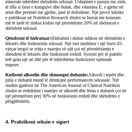
minerale mbështet shëndetin seksual. Ushqimet e pasura me zink,
të tilla si farat e kungujve dhe butak, dhe vitamina E, e gjetur në
arrat dhe perimet me gjethe, janë të dobishme. Një provë klinike
e publikuar në Nutrition Research zbuloi se burrat me konsum
më të lartë të zinkut kishin një përmirësim 20% në shënuesit e
shëndetit seksual.
Qëndroni të hidratuar:
Hidratimi i duhur ndikon në shëndetin e
lëkurës dhe funksionin seksual. Një rast studimor i një burri 45-
vjeçar tregoi se rritja e marrjes së ujit çoi në përmirësimin e
shëndetit të lëkurës dhe funksionit erektil. Synoni për të paktën
tetë gota ujë në ditë për të mbështetur funksionet optimale
trupore.
Kufizoni alkoolin dhe shmangni duhanin:
Alkooli i tepërt dhe
pirja e duhanit mund të dëmtojnë performancën seksuale. Një
studim gjatësor në The American Journal of Clinical Nutrition
zbuloi se reduktimi i marrjes së alkoolit dhe lënia e duhanit çoi në
një përmirësim prej 30% në funksionin erektil dhe shëndetin e
përgjithshëm.
4. Praktikoni seksin e sigurt