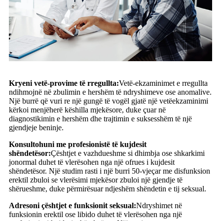
Kryeni vetë-provime të rregullta:
Vetë-ekzaminimet e rregullta
ndihmojnë në zbulimin e hershëm të ndryshimeve ose anomalive.
Një burrë që vuri re një gungë të vogël gjatë një vetëekzaminimi
kërkoi menjëherë këshilla mjekësore, duke çuar në
diagnostikimin e hershëm dhe trajtimin e suksesshëm të një
gjendjeje beninje.
Konsultohuni me profesionistë të kujdesit
shëndetësor:
Çështjet e vazhdueshme si dhimbja ose shkarkimi
jonormal duhet të vlerësohen nga një ofrues i kujdesit
shëndetësor. Një studim rasti i një burri 50-vjeçar me disfunksion
erektil zbuloi se vlerësimi mjekësor zbuloi një gjendje të
shërueshme, duke përmirësuar ndjeshëm shëndetin e tij seksual.
Adresoni çështjet e funksionit seksual:
Ndryshimet në
funksionin erektil ose libido duhet të vlerësohen nga një