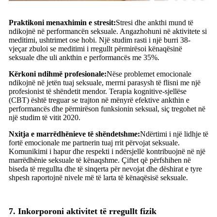
Praktikoni menaxhimin e stresit:
Stresi dhe ankthi mund të
ndikojnë në performancën seksuale. Angazhohuni në aktivitete si
meditimi, ushtrimet ose hobi. Një studim rasti i një burri 38-
vjeçar zbuloi se meditimi i rregullt përmirësoi kënaqësinë
seksuale dhe uli ankthin e performancës me 35%.
Kërkoni ndihmë profesionale:
Nëse problemet emocionale
ndikojnë në jetën tuaj seksuale, merrni parasysh të flisni me një
profesionist të shëndetit mendor. Terapia kognitive-sjellëse
(CBT) është treguar se trajton në mënyrë efektive ankthin e
performancës dhe përmirëson funksionin seksual, siç tregohet në
një studim të vitit 2020.
Nxitja e marrëdhënieve të shëndetshme:
Ndërtimi i një lidhje të
fortë emocionale me partnerin tuaj rrit përvojat seksuale.
Komunikimi i hapur dhe respekti i ndërsjellë kontribuojnë në një
marrëdhënie seksuale të kënaqshme. Çiftet që përfshihen në
biseda të rregullta dhe të sinqerta për nevojat dhe dëshirat e tyre
shpesh raportojnë nivele më të larta të kënaqësisë seksuale.
7. Inkorporoni aktivitet të rregullt fizik