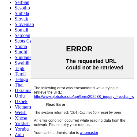
Serbian
Sesotho
Sinhala
Slovak
Slovenian
Somali
Samoan
Scots Gaelic
Shona
Sindhi
Sundanese
Swahili
Tajik
Tamil
Telugu
Thai
Ukrainian
Urdu
Uzbek
Vietnamese
Welsh
Xhosa
Yiddish
Yoruba
Zulu