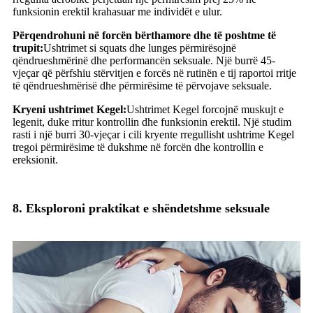
funksionin erektil krahasuar me individët e ulur.
Përqendrohuni në forcën bërthamore dhe të poshtme të
trupit:
Ushtrimet si squats dhe lunges përmirësojnë
qëndrueshmërinë dhe performancën seksuale. Një burrë 45-
vjeçar që përfshiu stërvitjen e forcës në rutinën e tij raportoi rritje
të qëndrueshmërisë dhe përmirësime të përvojave seksuale.
Kryeni ushtrimet Kegel:
Ushtrimet Kegel forcojnë muskujt e
legenit, duke rritur kontrollin dhe funksionin erektil. Një studim
rasti i një burri 30-vjeçar i cili kryente rregullisht ushtrime Kegel
tregoi përmirësime të dukshme në forcën dhe kontrollin e
ereksionit.
8. Eksploroni praktikat e shëndetshme seksuale