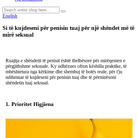
English
Si të kujdeseni për penisin tuaj për një shëndet më të
mirë seksual
Ruajtja e shëndetit të penisit është thelbësore për mirëqenien e
përgjithshme seksuale. Ky udhëzues ofron këshilla praktike, të
mbështetura nga kërkime dhe shembuj të botës reale, për t'ju
ndihmuar të kujdeseni për penisin tuaj dhe të përmirësoni
shëndetin tuaj seksual.
1. Prioritet Higjiena