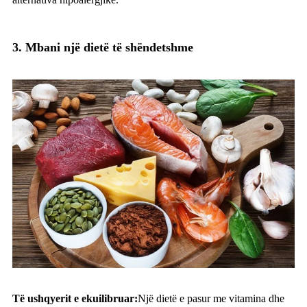
3. Mbani një dietë të shëndetshme
Të ushqyerit e ekuilibruar:
Një dietë e pasur me vitamina dhe