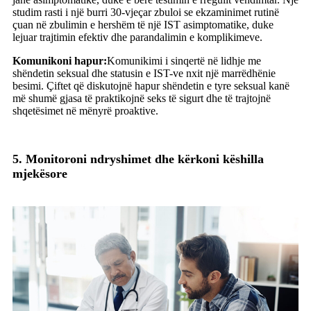
studim rasti i një burri 30-vjeçar zbuloi se ekzaminimet rutinë
çuan në zbulimin e hershëm të një IST asimptomatike, duke
lejuar trajtimin efektiv dhe parandalimin e komplikimeve.
Komunikoni hapur:
Komunikimi i sinqertë në lidhje me
shëndetin seksual dhe statusin e IST-ve nxit një marrëdhënie
besimi. Çiftet që diskutojnë hapur shëndetin e tyre seksual kanë
më shumë gjasa të praktikojnë seks të sigurt dhe të trajtojnë
shqetësimet në mënyrë proaktive.
5. Monitoroni ndryshimet dhe kërkoni këshilla
mjekësore