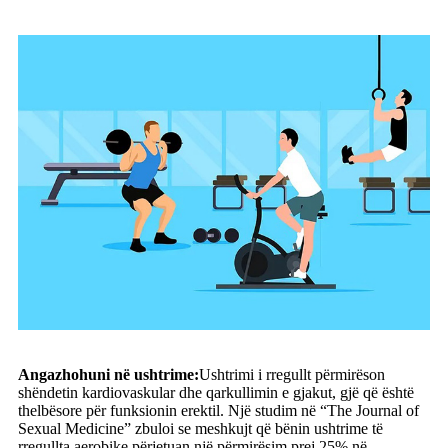
Angazhohuni në ushtrime:
Ushtrimi i rregullt përmirëson
shëndetin kardiovaskular dhe qarkullimin e gjakut, gjë që është
thelbësore për funksionin erektil. Një studim në “The Journal of
Sexual Medicine” zbuloi se meshkujt që bënin ushtrime të
rregullta aerobike përjetuan një përmirësim prej 25% në